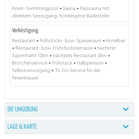
Innen- Swimmingpool
Sauna
Fasssauna mit
direktem Seezugang, hoteleigene Badestelle
Verköstigung
Restaurant
Frühstücks- bzw. Speiseraum
Hotelbar
Restaurant- bzw. Frühstücksterrasse
nächster
Supermarkt
12
km
nächstes Restaurant
0
km
Brötchenservice
Frühstück
Halbpension
Selbstversorgung
To Go Service für die
Ferienhäuser
DIE UMGEBUNG
LAGE & KARTE