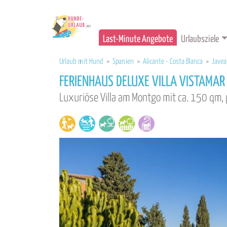
Last-Minute Angebote
Urlaubsziele
Urlaub mit Hund
>
Spanien
>
Alicante - Costa Blanca
>
Javea
FERIENHAUS DELUXE VILLA VISTAMAR
Luxuriöse Villa am Montgo mit ca. 150 qm, 