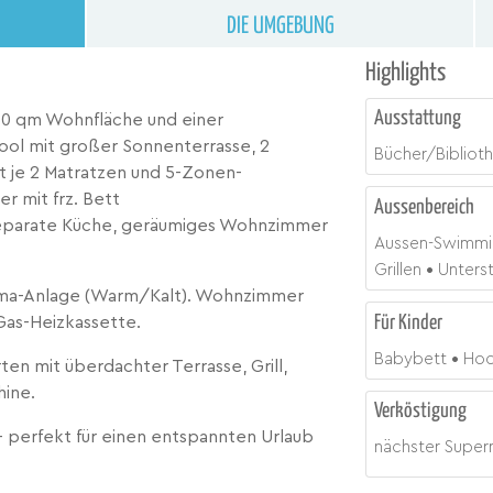
DIE UMGEBUNG
Highlights
Ausstattung
 150 qm Wohnfläche und einer
ool mit großer Sonnenterrasse, 2
Bücher/Bibliot
 je 2 Matratzen und 5-Zonen-
r mit frz. Bett
Aussenbereich
 separate Küche, geräumiges Wohnzimmer
Aussen-Swimmi
Grillen
Unterst
ima-Anlage (Warm/Kalt). Wohnzimmer
Für Kinder
Gas-Heizkassette.
Babybett
Hoc
ten mit überdachter Terrasse, Grill,
ine.
Verköstigung
- perfekt für einen entspannten Urlaub
nächster Super