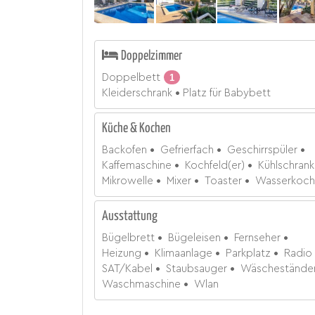
Doppelzimmer
Doppelbett
1
Kleiderschrank
Platz für Babybett
Küche & Kochen
Backofen
Gefrierfach
Geschirrspüler
Kaffemaschine
Kochfeld(er)
Kühlschrank
Mikrowelle
Mixer
Toaster
Wasserkoch
Ausstattung
Bügelbrett
Bügeleisen
Fernseher
Heizung
Klimaanlage
Parkplatz
Radio
SAT/Kabel
Staubsauger
Wäschestände
Waschmaschine
Wlan