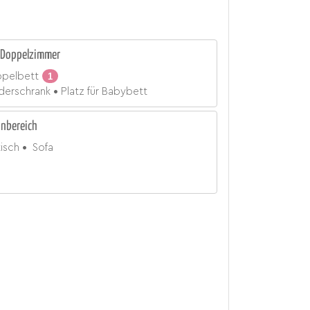
Doppelzimmer
pelbett
1
iderschrank
Platz für Babybett
nbereich
tisch
Sofa