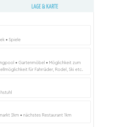
LAGE & KARTE
hek
Spiele
ngpool
Gartenmöbel
Möglichkeit zum
ellmöglichkeit für Fahrräder, Rodel, Ski etc.
hstuhl
markt
2
km
nächstes Restaurant
1
km