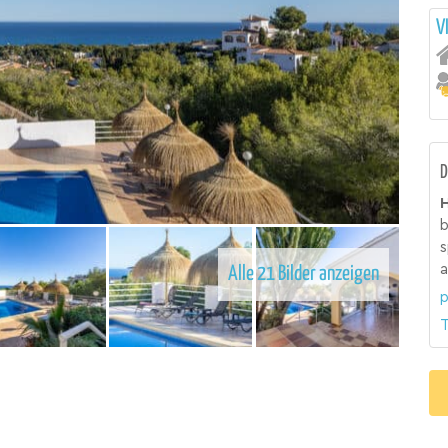
V
D
H
b
s
a
Alle 21 Bilder anzeigen
p
T