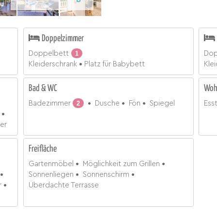
Doppelzimmer
Doppelbett
1
Dop
Kleiderschrank
Platz für Babybett
Kle
Bad & WC
Woh
Badezimmer
2
Dusche
Fön
Spiegel
Ess
er
Freifläche
Gartenmöbel
Möglichkeit zum Grillen
Sonnenliegen
Sonnenschirm
r
Überdachte Terrasse