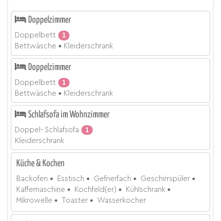
Doppelzimmer
Doppelbett
1
Bettwäsche
Kleiderschrank
Doppelzimmer
Doppelbett
1
Bettwäsche
Kleiderschrank
Schlafsofa im Wohnzimmer
Doppel- Schlafsofa
1
Kleiderschrank
Küche & Kochen
Backofen
Esstisch
Gefrierfach
Geschirrspüler
Kaffemaschine
Kochfeld(er)
Kühlschrank
Mikrowelle
Toaster
Wasserkocher