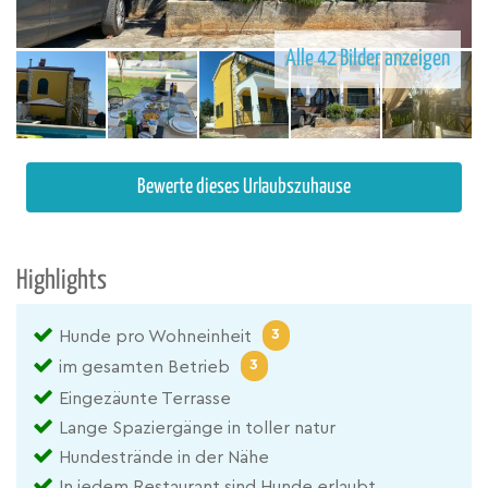
Alle 42 Bilder anzeigen
Bewerte dieses Urlaubszuhause
Highlights
3
Hunde pro Wohneinheit
3
im gesamten Betrieb
Eingezäunte Terrasse
Lange Spaziergänge in toller natur
Hundestrände in der Nähe
In jedem Restaurant sind Hunde erlaubt