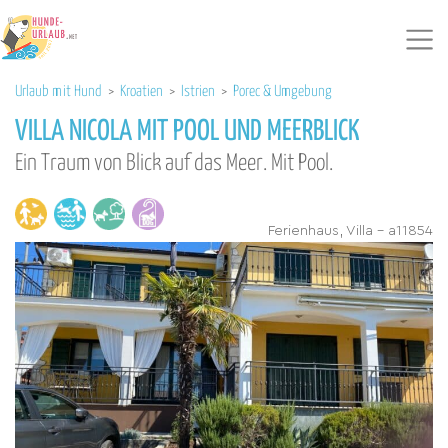
Urlaub mit Hund
>
Kroatien
>
Istrien
>
Porec & Umgebung
VILLA NICOLA MIT POOL UND MEERBLICK
Ein Traum von Blick auf das Meer. Mit Pool.
Ferienhaus, Villa - a11854