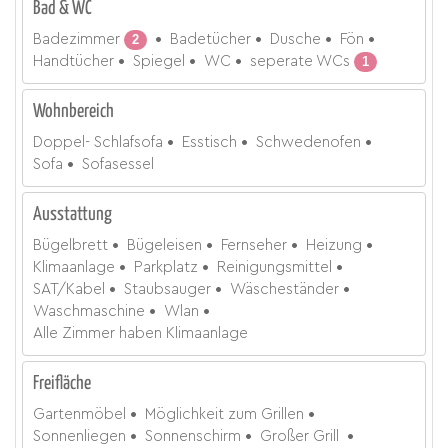
Bad & WC
Badezimmer
2
Badetücher
Dusche
Fön
Handtücher
Spiegel
WC
seperate WCs
1
Wohnbereich
Doppel- Schlafsofa
Esstisch
Schwedenofen
Sofa
Sofasessel
Ausstattung
Bügelbrett
Bügeleisen
Fernseher
Heizung
Klimaanlage
Parkplatz
Reinigungsmittel
SAT/Kabel
Staubsauger
Wäscheständer
Waschmaschine
Wlan
Alle Zimmer haben Klimaanlage
Freifläche
Gartenmöbel
Möglichkeit zum Grillen
Sonnenliegen
Sonnenschirm
Großer Grill