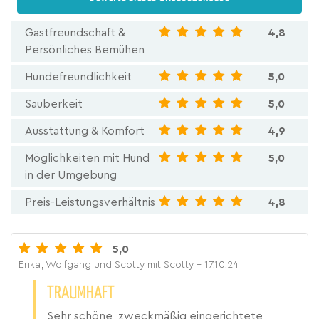
Gastfreundschaft &
4,8
Persönliches Bemühen
Hundefreundlichkeit
5,0
Sauberkeit
5,0
Ausstattung & Komfort
4,9
Möglichkeiten mit Hund
5,0
in der Umgebung
Preis-Leistungsverhältnis
4,8
5,0
Erika, Wolfgang und Scotty mit Scotty
- 17.10.24
TRAUMHAFT
Sehr schöne, zweckmäßig eingerichtete