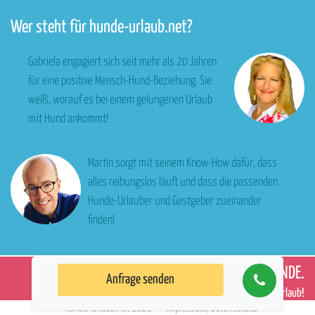
Wer steht für hunde-urlaub.net?
Gabriela engagiert sich seit mehr als 20 Jahren
für eine positive Mensch-Hund-Beziehung. Sie
weiß, worauf es bei einem gelungenen Urlaub
mit Hund ankommt!
Martin sorgt mit seinem Know-How dafür, dass
alles reibungslos läuft und dass die passenden
Hunde-Urlauber und Gastgeber zueinander
finden!
WIR
LIEBEN
HUNDE.
Anfrage senden
Willkommen in
Deinem
Hunde-Urlaub!
©
hunde-urlaub.net
2026
Impressum
,
Datenschutz