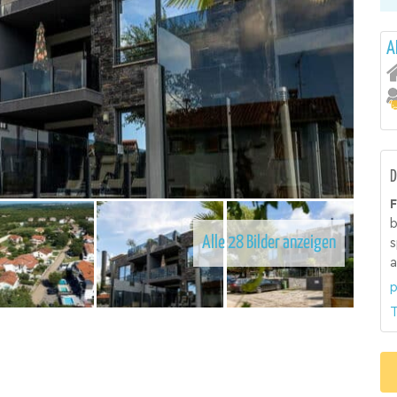
A
D
F
b
Alle 28 Bilder anzeigen
s
a
p
T