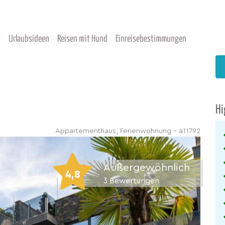
Urlaubsideen
Reisen mit Hund
Einreisebestimmungen
c
Hi
Appartementhaus, Ferienwohnung - a11792
Außergewöhnlich
4,8
3
Bewertungen