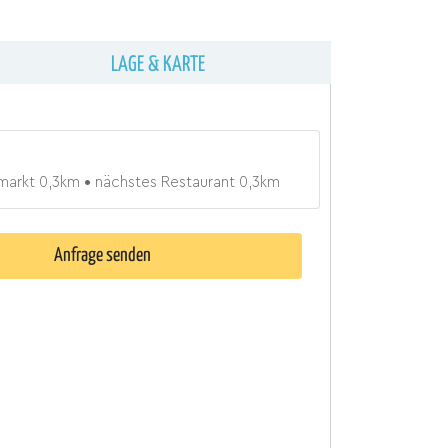
LAGE & KARTE
markt
0,3
km
nächstes Restaurant
0,3
km
Anfrage senden