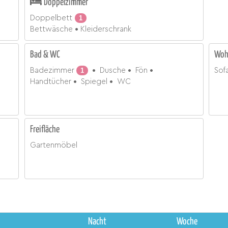
Doppelzimmer
Doppelbett
1
Bettwäsche
Kleiderschrank
Bad & WC
Woh
Badezimmer
1
Dusche
Fön
Sof
Handtücher
Spiegel
WC
Freifläche
Gartenmöbel
Nacht
Woche