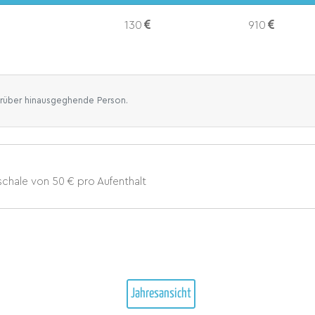
130
910
darüber hinausgeghende Person.
uschale von
50 € pro Aufenthalt
Jahresansicht