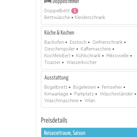
Doppelzimmer
Doppelbett
1
Bettwäsche
Kleiderschrank
Küche & Kochen
Backofen
Esstisch
Gefrierschrank
Geschirrspüler
Kaffemaschine
Kochfeld(er)
Kühlschrank
Mikrowelle
Toaster
Wasserkocher
Ausstattung
Bügelbrett
Bügeleisen
Fernseher
Kimaanlage
Parkplatz
Wäscheständer
Waschmaschine
Wlan
Preisdetails
Reisezeitraum, Saison