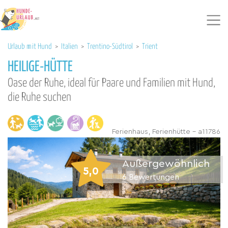
Urlaub mit Hund
>
Italien
>
Trentino-Südtirol
>
Trient
HEILIGE-HÜTTE
Oase der Ruhe, ideal für Paare und Familien mit Hund,
die Ruhe suchen
Ferienhaus, Ferienhütte - a11786
Außergewöhnlich
5,0
6
Bewertungen