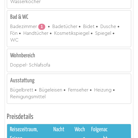
Wasserkocher
Bad & WC
Badezimmer
1
Badetücher
Bidet
Dusche
Fön
Handtücher
Kosmetikspiegel
Spiegel
WC
Wohnbereich
Doppel- Schlafsofa
Ausstattung
Bügelbrett
Bügeleisen
Fernseher
Heizung
Reinigungsmittel
Preisdetails
Reisezeitraum,
Nacht
Woch
Folgenac