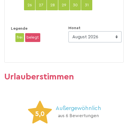
26
27
28
29
30
31
Monat
Legende
frei
belegt
Urlauberstimmen
Außergewöhnlich
5,0
aus 6 Bewertungen