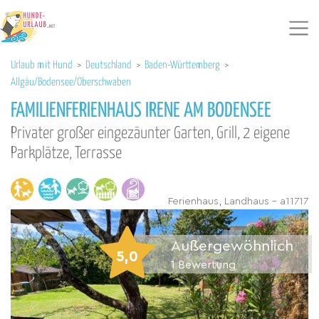
Urlaub mit Hund
>
Deutschland
>
Baden-Württemberg
>
Allgäu/Bodensee/Oberschwaben
FAMILIENFERIENHAUS IRENE AM BODENSEE
Privater großer eingezäunter Garten, Grill, 2 eigene
Parkplätze, Terrasse
Ferienhaus, Landhaus - a11717
Außergewöhnlich
5,0
1
Bewertung