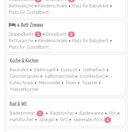
Bettwäsche
Kleiderschrank
Platz für Babybett
Platz für Zustellbett
4-Bett-Zimmer
Doppelbett
1
Einzelbett
2
Bettwäsche
Kleiderschrank
Platz für Babybett
Platz für Zustellbett
Küche & Kochen
Backofen
Elektrogrill
Esstisch
Gefrierfach
Geschirrspüler
Kaffemaschine
Kochfeld(er)
Kühlschrank
Mikrowelle
Mixer
Toaster
Wasserkocher
Bad & WC
Badezimmer
1
Badetücher
Badewanne
Fön
Handtücher
Spiegel
WC
seperate WCs
1