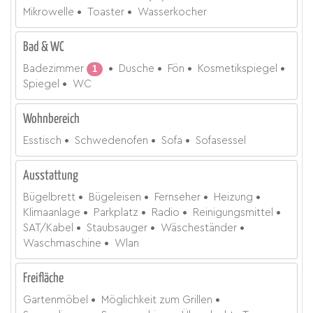
Mikrowelle
Toaster
Wasserkocher
Bad & WC
Badezimmer
1
Dusche
Fön
Kosmetikspiegel
Spiegel
WC
Wohnbereich
Esstisch
Schwedenofen
Sofa
Sofasessel
Ausstattung
Bügelbrett
Bügeleisen
Fernseher
Heizung
Klimaanlage
Parkplatz
Radio
Reinigungsmittel
SAT/Kabel
Staubsauger
Wäscheständer
Waschmaschine
Wlan
Freifläche
Gartenmöbel
Möglichkeit zum Grillen