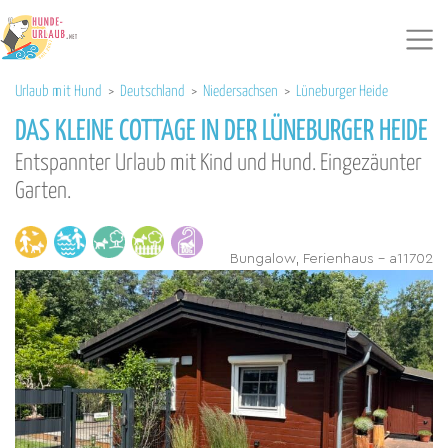
Urlaub mit Hund
>
Deutschland
>
Niedersachsen
>
Lüneburger Heide
DAS KLEINE COTTAGE IN DER LÜNEBURGER HEIDE
Entspannter Urlaub mit Kind und Hund. Eingezäunter
Garten.
Bungalow, Ferienhaus - a11702