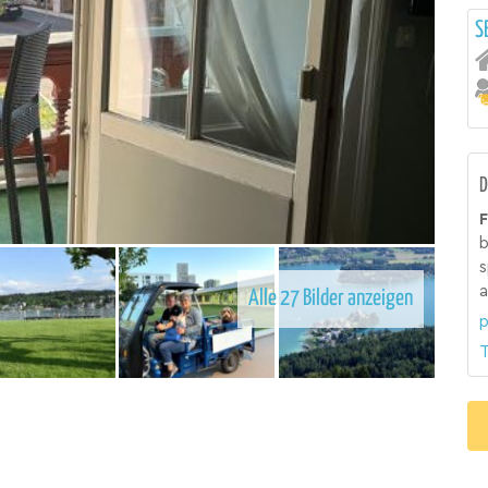
S
D
F
b
s
a
Alle 27 Bilder anzeigen
p
T