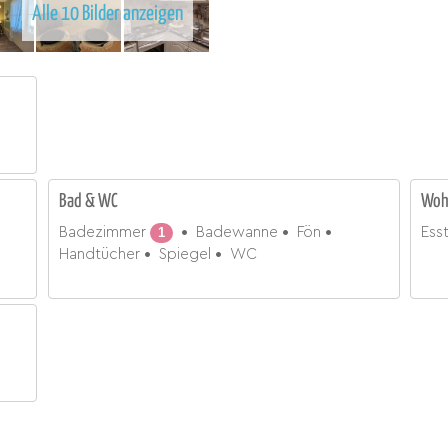
Alle 10 Bilder anzeigen
Bad & WC
Woh
Badezimmer
1
Badewanne
Fön
Ess
Handtücher
Spiegel
WC