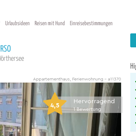
Urlaubsideen
Reisen mit Hund
Einreisebestimmungen
ORSO
Wörthersee
Hi
Appartementhaus, Ferienwohnung - a11370
Hervorragend
4,5
1
Bewertung