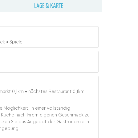
LAGE & KARTE
hek
Spiele
markt
0,1
km
nächstes Restaurant
0,1
km
 Möglichkeit, in einer vollständig
 Küche nach Ihrem eigenen Geschmack zu
tzen Sie das Angebot der Gastronomie in
Umgebung