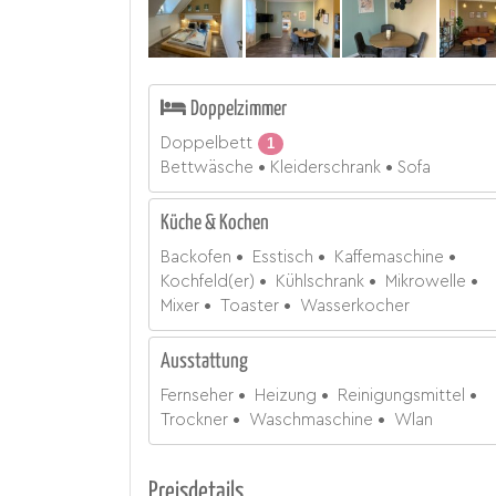
Doppelzimmer
Doppelbett
1
Bettwäsche
Kleiderschrank
Sofa
Küche & Kochen
Backofen
Esstisch
Kaffemaschine
Kochfeld(er)
Kühlschrank
Mikrowelle
Mixer
Toaster
Wasserkocher
Ausstattung
Fernseher
Heizung
Reinigungsmittel
Trockner
Waschmaschine
Wlan
Preisdetails