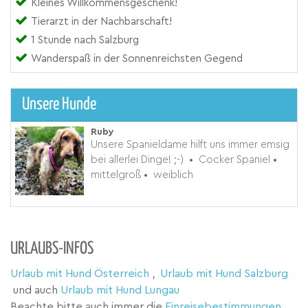
Kleines Willkommensgeschenk!
Tierarzt in der Nachbarschaft!
1 Stunde nach Salzburg
Wanderspaß in der Sonnenreichsten Gegend
Unsere Hunde
Ruby
Unsere Spanieldame hilft uns immer emsig
bei allerlei Dinge! ;-)
•
Cocker Spaniel
•
mittelgroß
•
weiblich
URLAUBS-INFOS
Urlaub mit Hund Österreich
,
Urlaub mit Hund Salzburg
und auch
Urlaub mit Hund Lungau
Beachte bitte auch immer die
Einreisebestimmungen