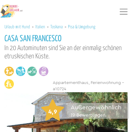
Urlaub mit Hund
>
Italien
>
Toskana
>
Pisa & Umgebung
CASA SAN FRANCESCO
In 20 Autominuten sind Sie an der einmalig schönen
etruskischen Küste.
Appartementhaus, Ferienwohnung -
a10724
Außergewöhnlich
4,9
19
Bewertungen