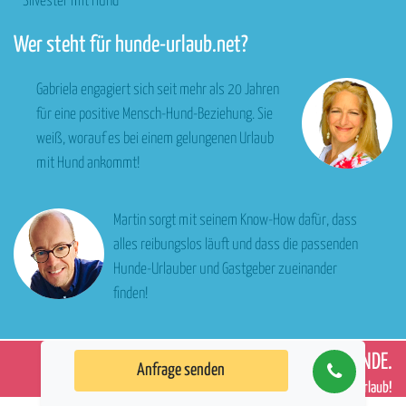
Silvester mit Hund
Wer steht für hunde-urlaub.net?
Gabriela engagiert sich seit mehr als 20 Jahren
für eine positive Mensch-Hund-Beziehung. Sie
weiß, worauf es bei einem gelungenen Urlaub
mit Hund ankommt!
Martin sorgt mit seinem Know-How dafür, dass
alles reibungslos läuft und dass die passenden
Hunde-Urlauber und Gastgeber zueinander
finden!
WIR
LIEBEN
HUNDE.
Anfrage senden
Willkommen in
Deinem
Hunde-Urlaub!