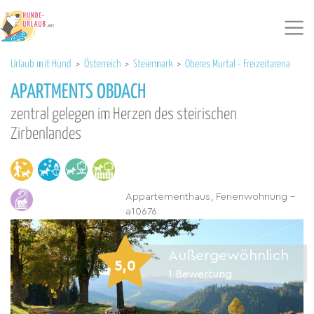
Urlaub mit Hund
>
Österreich
>
Steiermark
>
Oberes Murtal - Freizeitarena
APARTMENTS OBDACH
zentral gelegen im Herzen des steirischen
Zirbenlandes
Appartementhaus, Ferienwohnung -
a10676
Außergewöhnlich
5,0
1
Bewertung