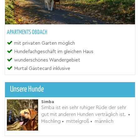
APARTMENTS OBDACH
mit privaten Garten möglich
Hundefachgeschäft im gleichen Haus
wunderschönes Wandergebiet
Murtal Gästecard inklusive
Unsere Hunde
Simba
Simba ist ein sehr ruhiger Rüde der sehr
gut mit anderen Hunden verträglich ist.
•
Mischling
•
mittelgroß
•
männlich