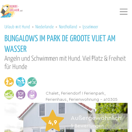
Urlaub mit Hund
>
Niederlande
>
Nordholland
>
Ijsselmeer
BUNGALOWS IM PARK DE GROOTE VLIET AM
WASSER
Angeln und Schwimmen mit Hund. Viel Platz & Freiheit
für Hunde
Chalet, Feriendorf I Ferienpark,
Ferienhaus, Ferienwohnung - a10305
Außergewöhnlich
4,9
5
Bewertungen