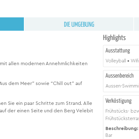
DIE UMGEBUNG
Highlights
Ausstattung
Volleyball
Wifi
ze mit allen modernen Annehmlichkeiten
Aussenbereich
us dem Meer” sowie “Chill out” auf
Aussen-Swimmi
Verköstigung
n Sie ein paar Schritte zum Strand. Alle
g auf der einen Seite und den Berg Velebit
Frühstücks- bz
Frühstücksterra
Beschreibung:
Bar