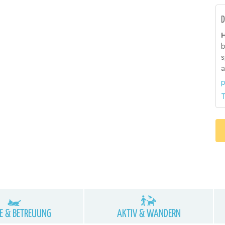
D
H
b
s
a
p
T
NE & BETREUUNG
AKTIV & WANDERN