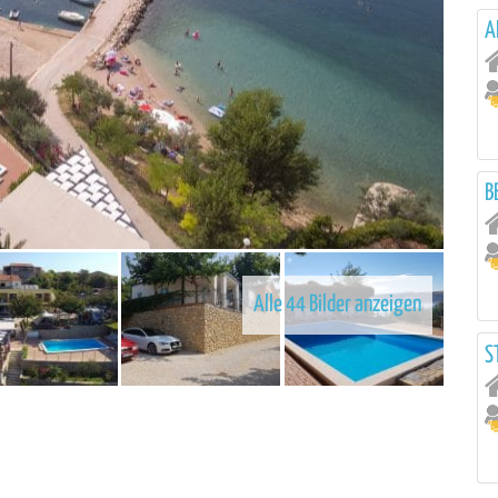
A
B
Alle 44 Bilder anzeigen
S