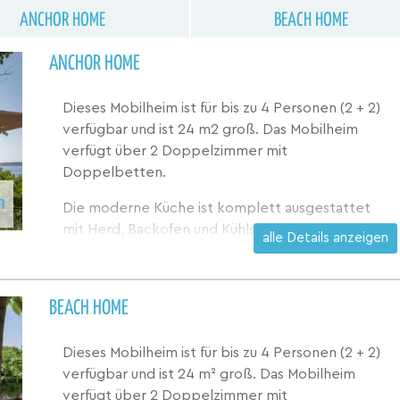
ANCHOR HOME
BEACH HOME
ANCHOR HOME
Dieses Mobilheim ist für bis zu 4 Personen (2 + 2)
verfügbar und ist 24 m2 groß. Das Mobilheim
verfügt über 2 Doppelzimmer mit
Doppelbetten.
n
Die moderne Küche ist komplett ausgestattet
mit Herd, Backofen und Kühlschrank. Sat-TV ist
alle Details anzeigen
verfügbar, kostenfreies WLAN. Das Badezimmer
verfügt über eine Dusche, ein WC und ein
Waschbecken.
BEACH HOME
Von der Terrasse hat man einen schönen Blick auf
die Bucht und den Strand. Sie ist 15 m² groß und
Dieses Mobilheim ist für bis zu 4 Personen (2 + 2)
mit Tisch und Stühlen ausgestattet.
verfügbar und ist 24 m² groß. Das Mobilheim
verfügt über 2 Doppelzimmer mit