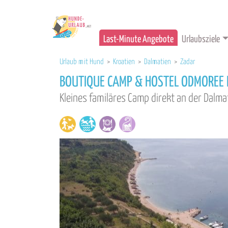
Last-Minute Angebote
Urlaubsziele
Urlaub mit Hund
>
Kroatien
>
Dalmatien
>
Zadar
BOUTIQUE CAMP & HOSTEL ODMOREE 
Kleines familäres Camp direkt an der Dalma