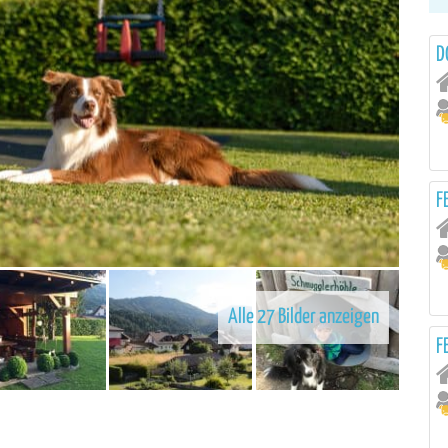
D
F
Alle 27 Bilder anzeigen
F