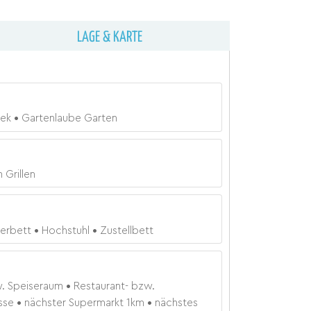
LAGE & KARTE
hek
Gartenlaube Garten
 Grillen
terbett
Hochstuhl
Zustellbett
w. Speiseraum
Restaurant- bzw.
sse
nächster Supermarkt
1
km
nächstes