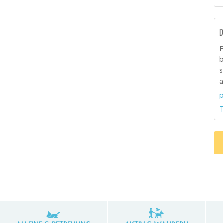
D
F
b
s
a
p
T