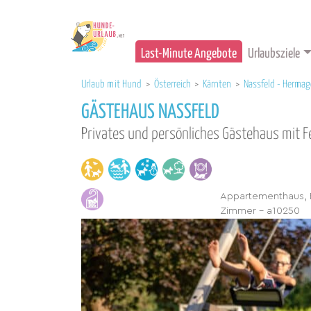
Last-Minute Angebote
Urlaubsziele
Urlaub mit Hund
>
Österreich
>
Kärnten
>
Nassfeld - Hermag
GÄSTEHAUS NASSFELD
Privates und persönliches Gästehaus mit
Appartementhaus, B
Zimmer - a10250