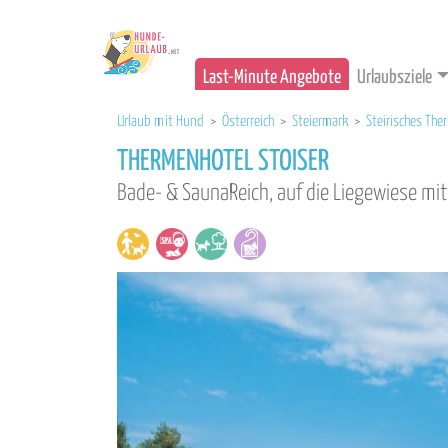
Last-Minute Angebote
Urlaubsziele
Urlaub mit Hund
>
Österreich
>
Steiermark
>
Steirisches Th
THERMENHOTEL STOISER
Bade- & SaunaReich, auf die Liegewiese m