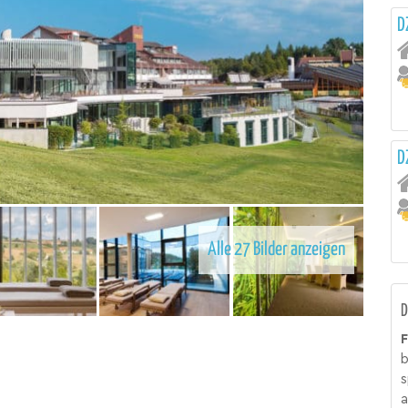
D
D
Alle 27 Bilder anzeigen
D
F
b
s
a