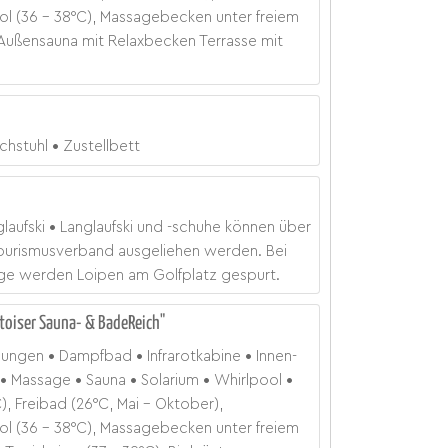
ol (36 - 38°C), Massagebecken unter freiem
 Außensauna mit Relaxbecken Terrasse mit
chstuhl
Zustellbett
laufski
Langlaufski und -schuhe können über
Tourismusverband ausgeliehen werden. Bei
ge werden Loipen am Golfplatz gespurt.
toiser Sauna- & BadeReich"
dungen
Dampfbad
Infrarotkabine
Innen-
Massage
Sauna
Solarium
Whirlpool
), Freibad (26°C, Mai - Oktober),
ol (36 - 38°C), Massagebecken unter freiem