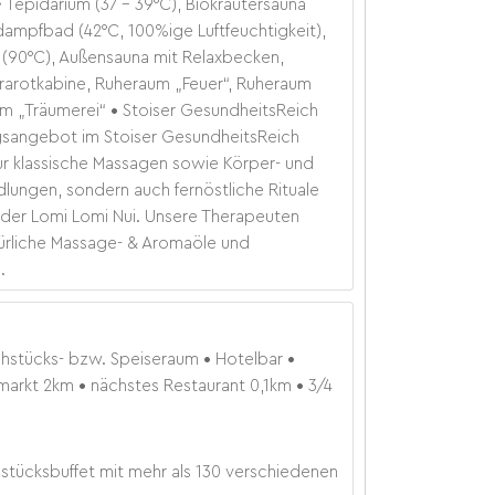
 Tepidarium (37 - 39°C), Biokräutersauna
dampfbad (42°C, 100%ige Luftfeuchtigkeit),
 (90°C), Außensauna mit Relaxbecken,
rarotkabine, Ruheraum „Feuer“, Ruheraum
um „Träumerei“
Stoiser GesundheitsReich
sangebot im Stoiser GesundheitsReich
ur klassische Massagen sowie Körper- und
ungen, sondern auch fernöstliche Rituale
der Lomi Lomi Nui. Unsere Therapeuten
rliche Massage- & Aromaöle und
.
ühstücks- bzw. Speiseraum
Hotelbar
markt
2
km
nächstes Restaurant
0,1
km
3/4
ühstücksbuffet mit mehr als 130 verschiedenen