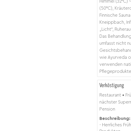
Himmel (32°C) ~
(50°C), Kräuter
Finnische Sauna
Kneippbach, Inf
„Licht“, Ruhera
Das Behandlung
umfasst nicht n
Gesichtsbehandl
wie Ayurveda o
verwenden natü
Pflegeprodukte
Verköstigung
Restaurant
Fr
nächster Super
Pension
Beschreibung:
- Herrliches Fr