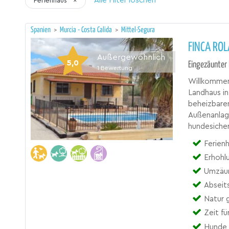
Alle Filter löschen
Ferienhaus
×
Spanien
>
Murcia - Costa Calida
>
Mittel-Segura
FINCA ROL
Außergewöhnlich
5,0
Eingezäunter 
1
Bewertung
Willkommen
Landhaus in
beheizbaren
Außenanlag
hundesicher
Ferien
Erhohl
Umzäun
Abseits
Natur 
Zeit fü
Hunde 