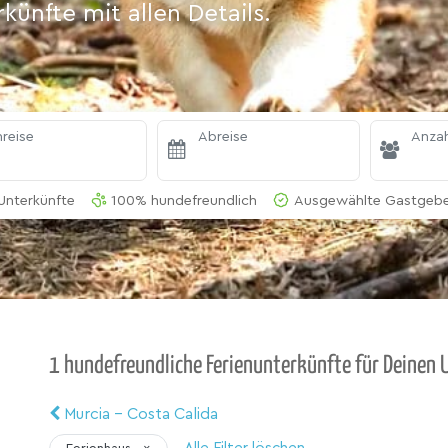
ünfte mit allen Details.
reise
Abreise
Anzah
Unterkünfte
100% hundefreundlich
Ausgewählte Gastgeber
1 hundefreundliche Ferienunterkünfte für Deinen U
Murcia - Costa Calida