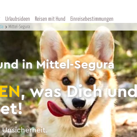
Urlaubsideen
Reisen mit Hund
Einreisebestimmungen
ida
Mittel-Segura
und in Mittel-Segura
EN
, was Dich un
et!
 Unsicherheit.