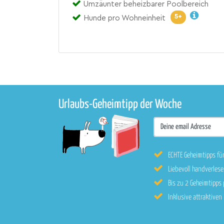
Umzäunter beheizbarer Poolbereich
5+
Hunde pro Wohneinheit
Urlaubs-Geheimtipp der Woche
ECHTE Geheimtipps fü
Liebevoll handverle
Bis zu 2 Geheimtipps
Inklusive attraktive