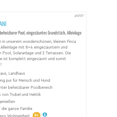
a12137
ANI
beheizbarer Pool, eingezäuntes Grundstück, Alleinlage
 in unserem wunderschönen, kleinen Finca
 Alleinlage mit 8x4 eingezäuntem und
 Pool, Solaranlage und 2 Terrassen. Die
e ist komplett eingezäunt und somit
!
haus, Landhaus
ung pur für Mensch und Hund
ter beheizbarer Poolbereich
 von Trubel und Hektik
genießen
r die ganze Familie
5+
pro Wohneinheit