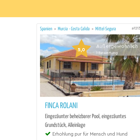
a121
Spanien
>
Murcia - Costa Calida
>
Mittel-Segura
Außergewöhnlich
5,0
1
Bewertung
FINCA ROLANI
Eingezäunter beheizbarer Pool, eingezäuntes
Grundstück, Alleinlage
Erhohlung pur für Mensch und Hund