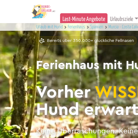
Last-Minute Angebote
Urlaubsziele
Urlaub mit Hund
Ferienhaus
Spanien
Murcia - Costa Cal
Bereits über 350.000+ glückliche Fellnasen
Ferienhaus mit H
Vorher
WISS
Hund erwart
Keine Überraschungen. Keine