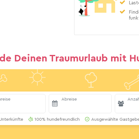
Last
Find
funk
nde Deinen Traumurlaub mit H
reise
Abreise
Anzah
Unterkünfte
100% hundefreundlich
Ausgewählte Gastgeber