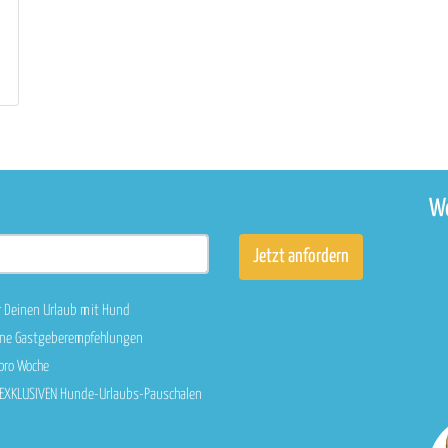
We
r Deinen Urlaub mit Hund
sene Gastgeberempfehlungen
 pro Woche
n EXKLUSIVEN Hunde-Urlaubs-Pauschalen