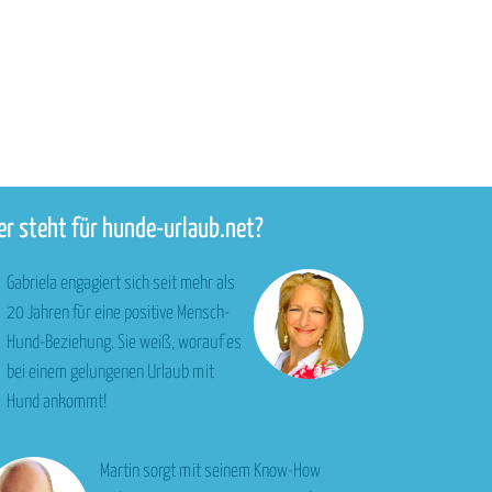
r steht für hunde-urlaub.net?
Gabriela engagiert sich seit mehr als
20 Jahren für eine positive Mensch-
Hund-Beziehung. Sie weiß, worauf es
bei einem gelungenen Urlaub mit
Hund ankommt!
Martin sorgt mit seinem Know-How