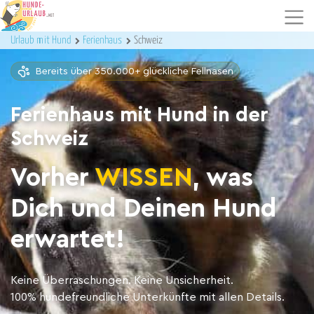
Urlaub mit Hund
Ferienhaus
Schweiz
Bereits über 350.000+ glückliche Fellnasen
Ferienhaus mit Hund in der
Schweiz
Vorher
WISSEN
, was
Dich und Deinen Hund
erwartet!
Keine Überraschungen. Keine Unsicherheit.
100% hundefreundliche Unterkünfte mit allen Details.