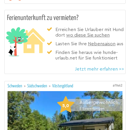
Ferienunterkunft zu vermieten?
Erreichen Sie Urlauber mit Hund
dort
wo diese Sie suchen
Lasten Sie Ihre
Nebensaison
aus
Finden Sie heraus wie hunde-
urlaub.net für Sie funktioniert
Jetzt mehr erfahren >>
a11442
Schweden
>
Südschweden
>
Västergötland
Außergewöhnlich
5,0
5
Bewertungen