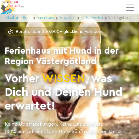
Urlaub mit Hund
Ferienhaus
Schweden
Südschweden
Västergötland
Bereits über 350.000+ glückliche Fellnasen
Ferienhaus mit Hund in der
Region Västergötland
Vorher
WISSEN
, was
Dich und Deinen Hund
erwartet!
Keine Überraschungen. Keine Unsicherheit.
100% hundefreundliche Unterkünfte mit allen Details.