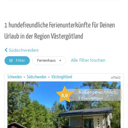
1 hundefreundliche Ferienunterkünfte für Deinen
Urlaub in der Region Västergötland
Südschweden
Alle Filter löschen
Ferienhaus
×
Filter
Schweden
>
Südschweden
>
Västergötland
a11442
Außergewöhnlich
5,0
5
Bewertungen