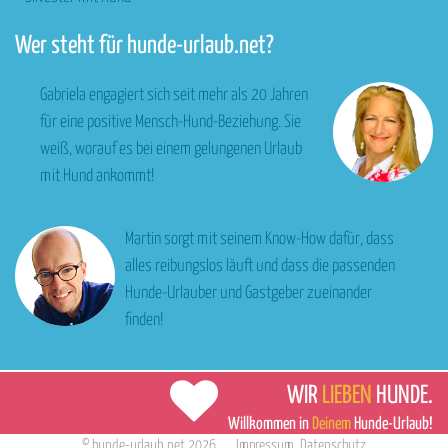
Wer steht für hunde-urlaub.net?
Gabriela engagiert sich seit mehr als 20 Jahren
für eine positive Mensch-Hund-Beziehung. Sie
weiß, worauf es bei einem gelungenen Urlaub
mit Hund ankommt!
Martin sorgt mit seinem Know-How dafür, dass
alles reibungslos läuft und dass die passenden
Hunde-Urlauber und Gastgeber zueinander
finden!
WIR
LIEBEN
HUNDE.
Willkommen in
Deinem
Hunde-Urlaub!
©
hunde-urlaub.net
2026
Impressum
,
Datenschutz