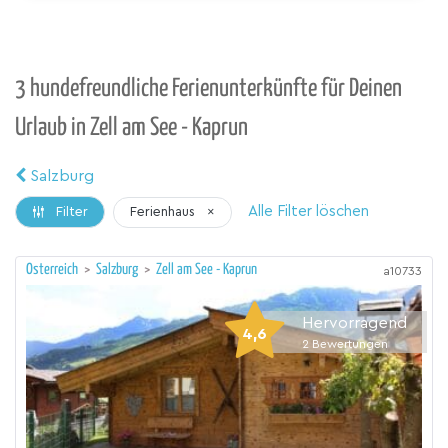
3 hundefreundliche Ferienunterkünfte für Deinen
Urlaub in Zell am See - Kaprun
Salzburg
Alle Filter löschen
Ferienhaus
×
Filter
Österreich
>
Salzburg
>
Zell am See - Kaprun
a10733
Hervorragend
4,6
2
Bewertungen