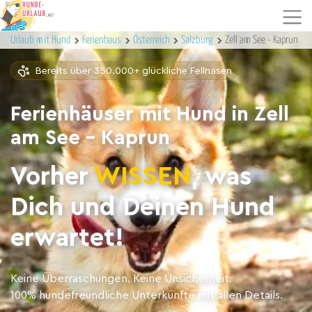
Urlaub mit Hund
Ferienhaus
Österreich
Salzburg
Zell am See - Kaprun
Bereits über 350.000+ glückliche Fellnasen
Ferienhäuser mit Hund in Zell
am See - Kaprun
Vorher
WISSEN
, was
Dich und Deinen Hund
erwartet!
Keine Überraschungen. Keine Unsicherheit.
100% hundefreundliche Unterkünfte mit allen Details.