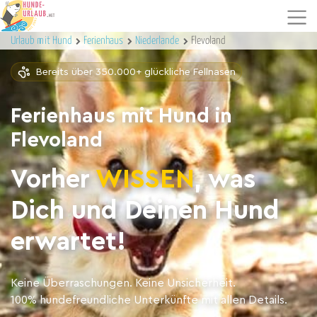
Urlaub mit Hund
Ferienhaus
Niederlande
Flevoland
Bereits über 350.000+ glückliche Fellnasen
Ferienhaus mit Hund in
Flevoland
Vorher
WISSEN
, was
Dich und Deinen Hund
erwartet!
Keine Überraschungen. Keine Unsicherheit.
100% hundefreundliche Unterkünfte mit allen Details.