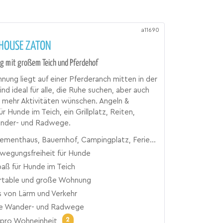
a11690
HOUSE ZATON
g mit großem Teich und Pferdehof
ung liegt auf einer Pferderanch mitten in der
ind ideal für alle, die Ruhe suchen, aber auch
ie mehr Aktivitäten wünschen. Angeln &
r Hunde im Teich, ein Grillplatz, Reiten,
nder- und Radwege.
aus, Bauernhof, Campingplatz, Ferienhof, Ferienwohnung, Landgut, Reiterhof
ewegungsfreiheit für Hunde
aß für Hunde im Teich
table und große Wohnung
s von Lärm und Verkehr
e Wander- und Radwege
2
pro Wohneinheit