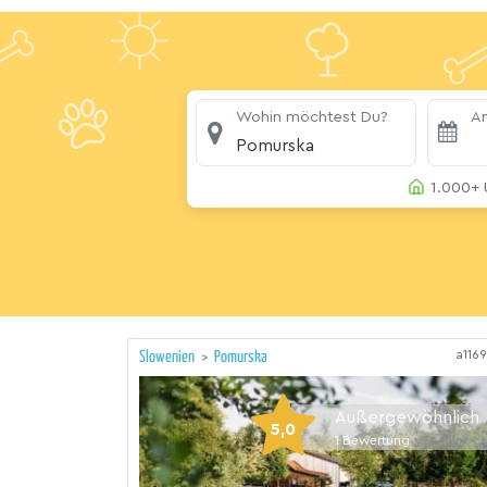
Wohin möchtest Du?
An
Pomurska
1.000+ 
a116
Slowenien
>
Pomurska
Außergewöhnlich
5,0
1
Bewertung