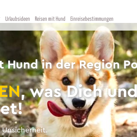
Urlaubsideen
Reisen mit Hund
Einreisebestimmungen
t Hund in der Region P
EN
, was Dich un
et!
 Unsicherheit.