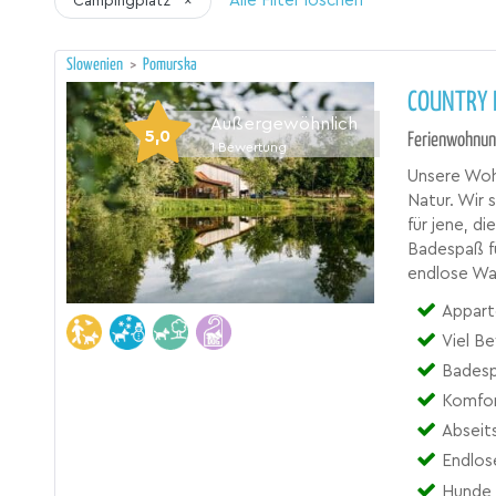
Alle Filter löschen
Campingplatz
×
Slowenien
>
Pomurska
COUNTRY 
Außergewöhnlich
5,0
Ferienwohnun
1
Bewertung
Unsere Wohn
Natur. Wir s
für jene, d
Badespaß fü
endlose Wa
Appartementh
Viel B
Badesp
Komfor
Abseit
Endlos
Hunde 