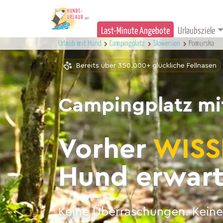
Last-Minute Angebote
Urlaubsziele
Urlaub mit Hund
Campingplatz
Slowenien
Pomurska
Bereits über 350.000+ glückliche Fellnasen
Campingplatz mi
Vorher
WISS
Hund erwart
Keine Überraschungen. Keine