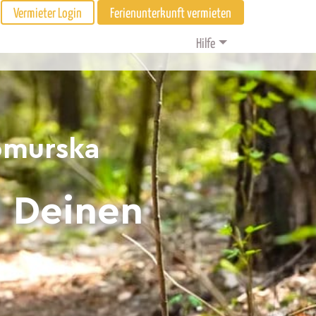
Vermieter Login
Ferienunterkunft vermieten
Hilfe
omurska
d Deinen