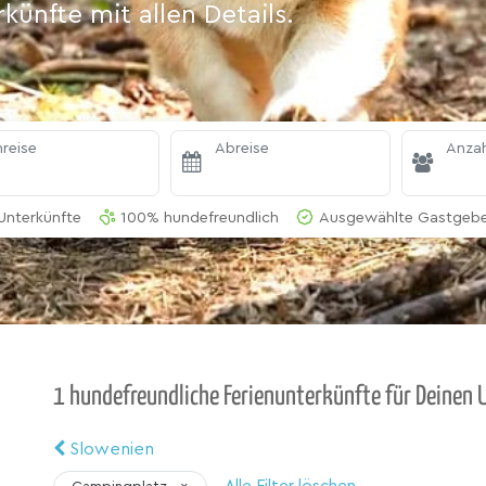
ünfte mit allen Details.
reise
Abreise
Anzah
Unterkünfte
100% hundefreundlich
Ausgewählte Gastgeber
1 hundefreundliche Ferienunterkünfte für Deinen 
Slowenien