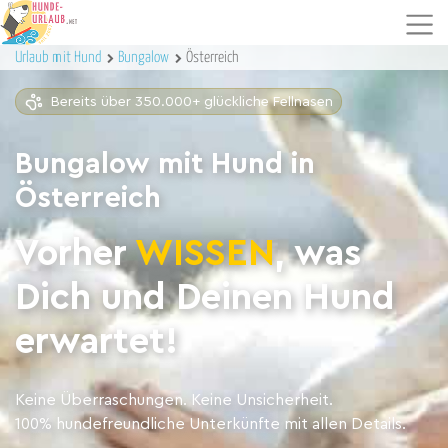
Urlaub mit Hund
Bungalow
Österreich
Bereits über 350.000+ glückliche Fellnasen
Bungalow mit Hund in
Österreich
Vorher
WISSEN
, was
Dich und Deinen Hund
erwartet!
Keine Überraschungen. Keine Unsicherheit.
100% hundefreundliche Unterkünfte mit allen Details.