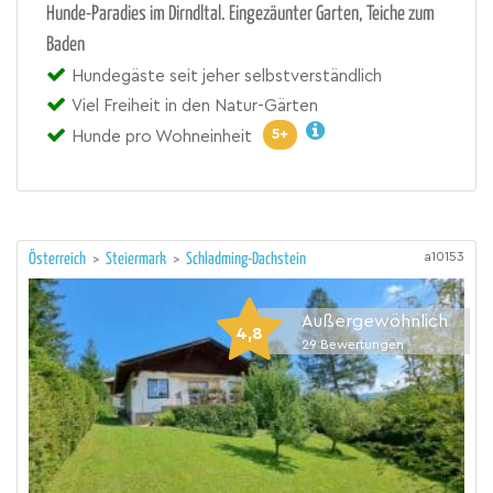
Hunde-Paradies im Dirndltal. Eingezäunter Garten, Teiche zum
Baden
Hundegäste seit jeher selbstverständlich
Viel Freiheit in den Natur-Gärten
5+
Hunde pro Wohneinheit
a10153
Österreich
>
Steiermark
>
Schladming-Dachstein
Außergewöhnlich
4,8
29
Bewertungen