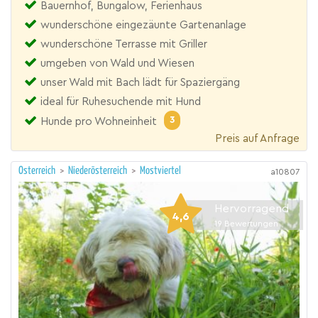
Bauernhof, Bungalow, Ferienhaus
wunderschöne eingezäunte Gartenanlage
wunderschöne Terrasse mit Griller
umgeben von Wald und Wiesen
unser Wald mit Bach lädt für Spaziergäng
ideal für Ruhesuchende mit Hund
3
Hunde pro Wohneinheit
Preis auf Anfrage
Österreich
>
Niederösterreich
>
Mostviertel
a10807
Hervorragend
4,6
19
Bewertungen