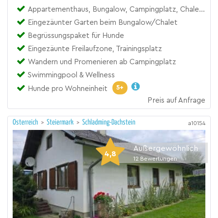
Appartementhaus, Bungalow, Campingplatz, Chalet, Feriendorf I Ferienpark, Ferienhaus
Eingezäunter Garten beim Bungalow/Chalet
Begrüssungspaket für Hunde
Eingezäunte Freilaufzone, Trainingsplatz
Wandern und Promenieren ab Campingplatz
Swimmingpool & Wellness
5+
Hunde pro Wohneinheit
Preis auf Anfrage
Österreich
>
Steiermark
>
Schladming-Dachstein
a10154
Außergewöhnlich
4,8
12
Bewertungen