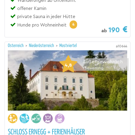
Wanderungen ab Unterkunft
offener Kamin
private Sauna in jeder Hütte
4
Hunde pro Wohneinheit
190
ab
Österreich
>
Niederösterreich
>
Mostviertel
a10644
Außergewöhnlich
4,8
1
Bewertung
SCHLOSS ERNEGG + FERIENHÄUSER