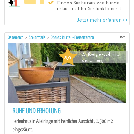
Finden Sie heraus wie hunde-
urlaub.net für Sie funktioniert
Jetzt mehr erfahren >>
a11691
Österreich
>
Steiermark
>
Oberes Murtal - Freizeitarena
Außergewöhnlich
5,0
5
Bewertungen
RUHE UND ERHOLUNG
Ferienhaus in Alleinlage mit herrlicher Aussicht, 1.500 m2
eingezäunt.