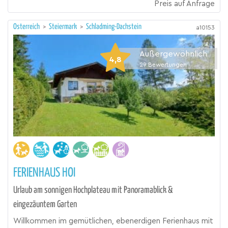
Preis auf Anfrage
Österreich
>
Steiermark
>
Schladming-Dachstein
a10153
Außergewöhnlich
4,8
29
Bewertungen
FERIENHAUS HOI
Urlaub am sonnigen Hochplateau mit Panoramablick &
eingezäuntem Garten
Willkommen im gemütlichen, ebenerdigen Ferienhaus mit