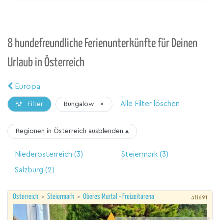
8 hundefreundliche Ferienunterkünfte für Deinen
Urlaub in Österreich
Europa
Alle Filter löschen
Bungalow
×
Filter
Regionen in Österreich
ausblenden
▴
Niederösterreich
(3)
Steiermark
(3)
Salzburg
(2)
Österreich
>
Steiermark
>
Oberes Murtal - Freizeitarena
a11691