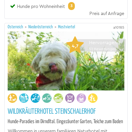
3
Hunde pro Wohneinheit
Preis auf Anfrage
Österreich
>
Niederösterreich
>
Mostviertel
a10185
Hervorragend
4,7
52
Bewertungen
WILDKRÄUTERHOTEL STEINSCHALERHOF
Hunde-Paradies im Dirndltal. Eingezäunter Garten, Teiche zum Baden
Willkommen in unserem familiären Naturhotel mit