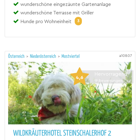
wunderschöne eingezäunte Gartenanlage
wunderschöne Terrasse mit Griller
3
Hunde pro Wohneinheit
a10807
Österreich
>
Niederösterreich
>
Mostviertel
Hervorragend
4,6
19
Bewertungen
WILDKRÄUTERHOTEL STEINSCHALERHOF 2