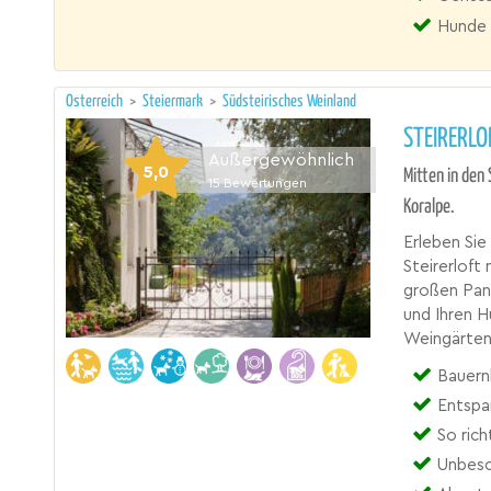
Hunde 
Österreich
>
Steiermark
>
Südsteirisches Weinland
STEIRERLO
Außergewöhnlich
5,0
Mitten in den
15
Bewertungen
Koralpe.
Erleben Sie
Steirerloft
großen Pano
und Ihren H
Weingärten,
Bauernh
Entspa
So rich
Unbesc