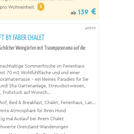
2
pro Wohneinheit
139
ab
a11593
FT BY FABER CHALET
 Schilcher Weingärten mit Traumpanorama auf die
 nachhaltige Sommerfrische im Ferienhaus
 mit 70 m2 Wohlfühlfläche und und einer
ramaterrasse – ein kleines Paradies für Sie
und! 2ha Gartenanlage, Streuobstwiesen,
 Frühstück auf Wunsch...
of, Bed & Breakfast, Chalet, Ferienhaus, Landgut
nnte Atmosphäre für Ihren Hund
tig mal Auslauf bei Ihrem Chalet
hwerte Grenzland-Wanderungen