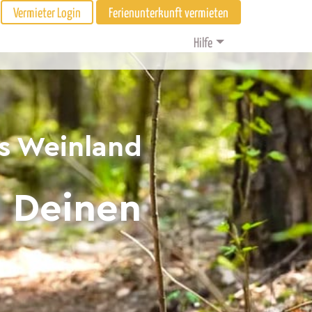
Vermieter Login
Ferienunterkunft vermieten
Hilfe
es Weinland
d Deinen