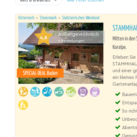
Alle Filter löschen
Bed & Breakfast
×
Österreich
>
Steiermark
>
Südsteirisches Weinland
STAMMHAU
Außergewöhnlich
4,8
Mitten in den
6
Bewertungen
Koralpe.
Erleben Sie
STAMMHAUS 
und einer 
SPECIAL-DEAL Baden
ein kleines 
Gartenanla
Bauernh
Entspa
So rich
Unbesc
Abente
Genuss