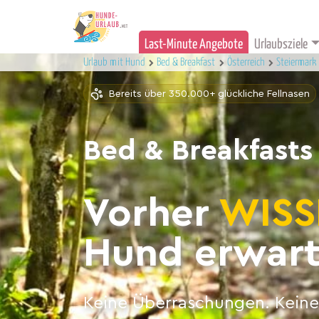
Last-Minute Angebote
Urlaubsziele
Urlaub mit Hund
Bed & Breakfast
Österreich
Steiermark
Bereits über 350.000+ glückliche Fellnasen
Bed & Breakfasts
Vorher
WISS
Hund erwart
Keine Überraschungen. Keine