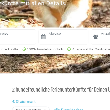
ünfte mit allen Details.
reise
Abreise
Anzah
Unterkünfte
100% hundefreundlich
Ausgewählte Gastgeber
2 hundefreundliche Ferienunterkünfte für Deinen 
Steiermark