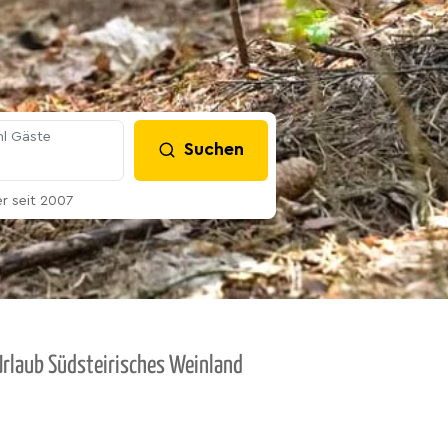
l Gäste
Suchen
 seit 2007
Urlaub Südsteirisches Weinland