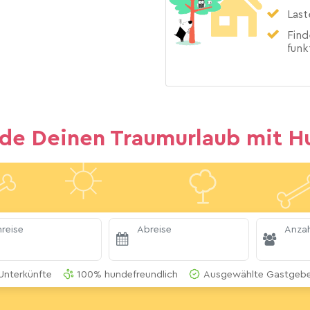
Last
Find
funk
nde Deinen Traumurlaub mit H
reise
Abreise
Anzah
Unterkünfte
100% hundefreundlich
Ausgewählte Gastgeber