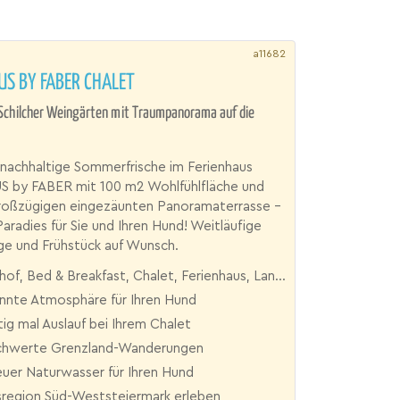
a11682
S BY FABER CHALET
 Schilcher Weingärten mit Traumpanorama auf die
 nachhaltige Sommerfrische im Ferienhaus
by FABER mit 100 m2 Wohlfühlfläche und
großzügigen eingezäunten Panoramaterrasse –
Paradies für Sie und Ihren Hund! Weitläufige
ge und Frühstück auf Wunsch.
of, Bed & Breakfast, Chalet, Ferienhaus, Landgut
nnte Atmosphäre für Ihren Hund
tig mal Auslauf bei Ihrem Chalet
hwerte Grenzland-Wanderungen
uer Naturwasser für Ihren Hund
region Süd-Weststeiermark erleben