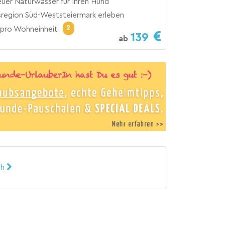
uer Naturwasser für Ihren Hund
region Süd-Weststeiermark erleben
2
pro Wohneinheit
139
ab
ch