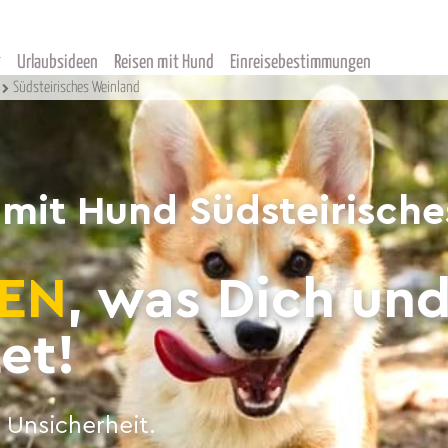
Urlaubsideen
Reisen mit Hund
Einreisebestimmungen
Südsteirisches Weinland
 mit Hund Südsteirisch
EN
, was Dich un
et!
 Unsicherheit.