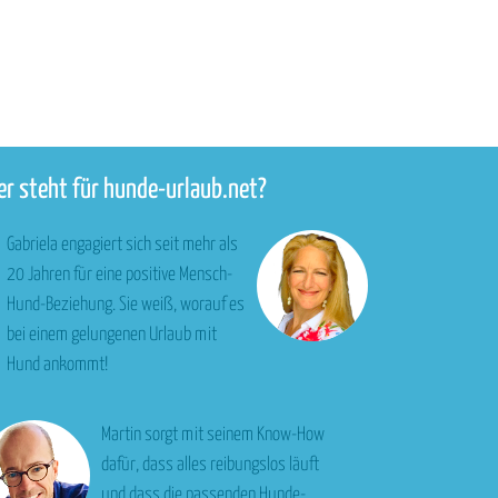
r steht für hunde-urlaub.net?
Gabriela engagiert sich seit mehr als
20 Jahren für eine positive Mensch-
Hund-Beziehung. Sie weiß, worauf es
bei einem gelungenen Urlaub mit
Hund ankommt!
Martin sorgt mit seinem Know-How
dafür, dass alles reibungslos läuft
und dass die passenden Hunde-