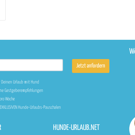
We
r Deinen Urlaub mit Hund
sene Gastgeberempfehlungen
 pro Woche
n EXKLUSIVEN Hunde-Urlaubs-Pauschalen
R
HUNDE-URLAUB.NET