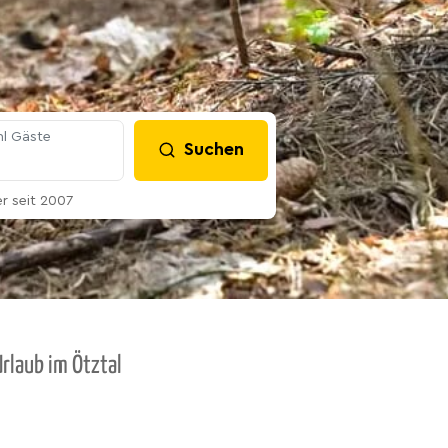
l Gäste
Suchen
 seit 2007
rlaub im Ötztal