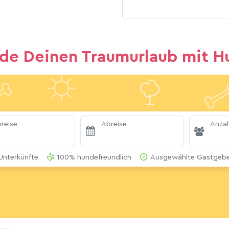
nde Deinen Traumurlaub mit H
reise
Abreise
Anzah
Unterkünfte
100% hundefreundlich
Ausgewählte Gastgeber