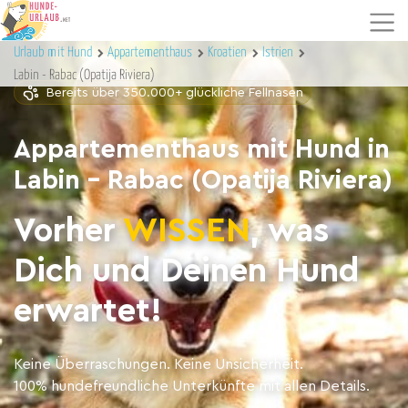
Urlaub mit Hund
Appartementhaus
Kroatien
Istrien
Labin - Rabac (Opatija Riviera)
Bereits über 350.000+ glückliche Fellnasen
Appartementhaus mit Hund in
Labin - Rabac (Opatija Riviera)
Vorher
WISSEN
, was
Dich und Deinen Hund
erwartet!
Keine Überraschungen. Keine Unsicherheit.
100% hundefreundliche Unterkünfte mit allen Details.