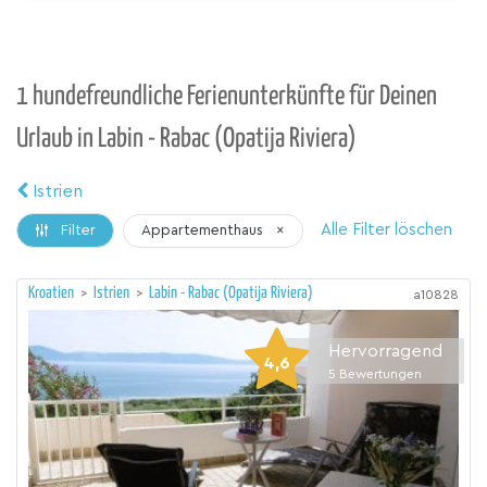
1 hundefreundliche Ferienunterkünfte für Deinen
Urlaub in Labin - Rabac (Opatija Riviera)
Istrien
Alle Filter löschen
Appartementhaus
×
Filter
Kroatien
>
Istrien
>
Labin - Rabac (Opatija Riviera)
a10828
Hervorragend
4,6
5
Bewertungen