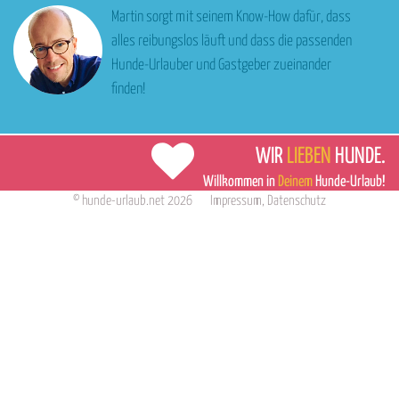
Martin sorgt mit seinem Know-How dafür, dass
alles reibungslos läuft und dass die passenden
Hunde-Urlauber und Gastgeber zueinander
finden!
WIR
LIEBEN
HUNDE.
Willkommen in
Deinem
Hunde-Urlaub!
©
hunde-urlaub.net
2026
Impressum
,
Datenschutz