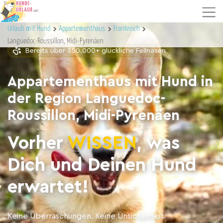
Urlaub mit Hund
Appartementhaus
Frankreich
Languedoc-Roussillon, Midi-Pyrenäen
Bereits über 350.000+ glückliche Fellnasen
Appartementhaus mit Hund in
der Region Languedoc-
Roussillon, Midi-Pyrenäen
Vorher
WISSEN
, was
Dich und Deinen Hund
erwartet!
Keine Überraschungen. Keine Unsicherheit.