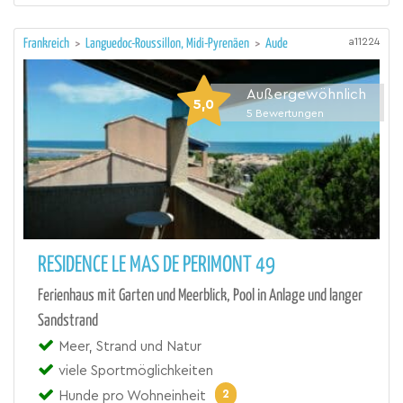
a11224
Frankreich
>
Languedoc-Roussillon, Midi-Pyrenäen
>
Aude
Außergewöhnlich
5,0
5
Bewertungen
RESIDENCE LE MAS DE PERIMONT 49
Ferienhaus mit Garten und Meerblick, Pool in Anlage und langer
Sandstrand
Meer, Strand und Natur
viele Sportmöglichkeiten
2
Hunde pro Wohneinheit