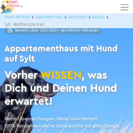
Urlaub mit Hund
Appartementhaus
Deutschland
Nordsee
Sylt - Nordfriesische Insel
Bereits über 350.000+ glückliche Fellnasen
Appartementhaus mit Hund
auf Sylt
Vorher
WISSEN
, was
Dich und Deinen Hund
erwartet!
Keine Überraschungen. Keine Unsicherheit.
100% hundefreundliche Unterkünfte mit allen Details.