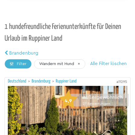
1 hundefreundliche Ferienunterkünfte für Deinen
Urlaub im Ruppiner Land
Brandenburg
Alle Filter löschen
Wandern mit Hund
×
Filter
Deutschland
>
Brandenburg
>
Ruppiner Land
a11295
Außergewöhnlich
4,9
27
Bewertungen