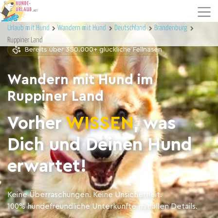
Urlaub mit Hund
Wandern mit Hund
Deutschland
Brandenburg
Ruppiner Land
Bereits über 350.000+ glückliche Fellnasen
Wandern mit Hund im
Ruppiner Land
Vorher
WISSEN
, was
Dich und Deinen Hund
erwartet!
Keine Überraschungen. Keine Unsicherheit.
100% hundefreundliche Unterkünfte mit allen Details.