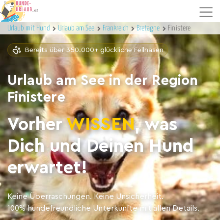
Urlaub mit Hund
Urlaub am See
Frankreich
Bretagne
Finistere
Bereits über 350.000+ glückliche Fellnasen
Urlaub am See in der Region
Finistere
Vorher
WISSEN
, was
Dich und Deinen Hund
erwartet!
Keine Überraschungen. Keine Unsicherheit.
100% hundefreundliche Unterkünfte mit allen Details.