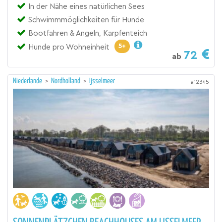
In der Nähe eines natürlichen Sees
Schwimmmöglichkeiten für Hunde
Bootfahren & Angeln, Karpfenteich
5+
Hunde pro Wohneinheit
72
ab
Niederlande
>
Nordholland
>
Ijsselmeer
a12345