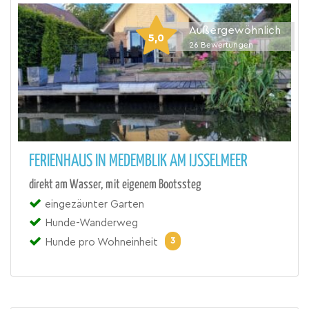
Außergewöhnlich
5,0
26
Bewertungen
FERIENHAUS IN MEDEMBLIK AM IJSSELMEER
direkt am Wasser, mit eigenem Bootssteg
eingezäunter Garten
Hunde-Wanderweg
3
Hunde pro Wohneinheit