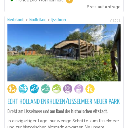
Hunde pro Wohneinheit
Preis auf Anfrage
Niederlande
>
Nordholland
>
Ijsselmeer
a12352
ECHT HOLLAND ENKHUIZEN/IJSSELMEER NEUER PARK
Direkt am IJsselmeer und am Rand der historischen Altstadt.
In einzigartiger Lage, nur wenige Schritte zum IJsselmeer
und zur historischen Altstadt erwarten Sie unsere