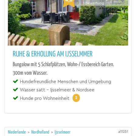
1
Bewertung
RUHE & ERHOLUNG AM IJSSELMMER
Bungalow mit 5 Schlafplätzen, Wohn-/ Essbereich Garten.
300m vom Wasser.
Hundefreundliche Menschen und Umgebung
Wasser satt - Ijsselmeer & Nordsee
2
Hunde pro Wohneinheit
a11251
Niederlande
>
Nordholland
>
Ijsselmeer