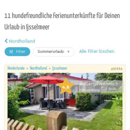
11 hundefreundliche Ferienunterkünfte für Deinen
Urlaub in Ijsselmeer
Nordholland
Alle Filter löschen
Sommerurlaub
×
Filter
Niederlande
>
Nordholland
>
Ijsselmeer
a10936
Außergewöhnlich
4,8
1
Bewertung