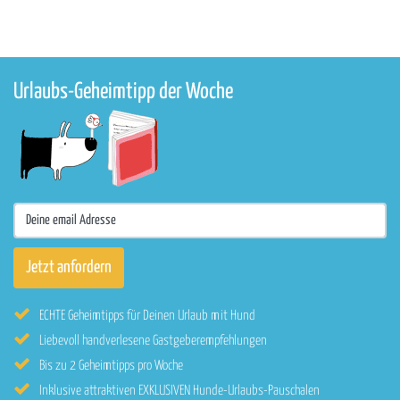
Urlaubs-Geheimtipp der Woche
ECHTE Geheimtipps für Deinen Urlaub mit Hund
Liebevoll handverlesene Gastgeberempfehlungen
Bis zu 2 Geheimtipps pro Woche
Inklusive attraktiven EXKLUSIVEN Hunde-Urlaubs-Pauschalen