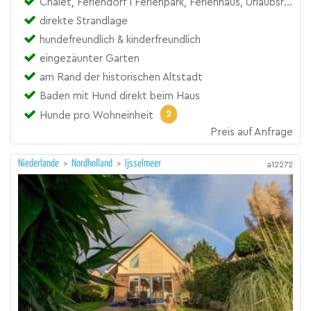
Chalet, Feriendorf I Ferienpark, Ferienhaus, Urlaubsresort
direkte Strandlage
hundefreundlich & kinderfreundlich
eingezäunter Garten
am Rand der historischen Altstadt
Baden mit Hund direkt beim Haus
2
Hunde pro Wohneinheit
Preis auf Anfrage
Niederlande
>
Nordholland
>
Ijsselmeer
a12272