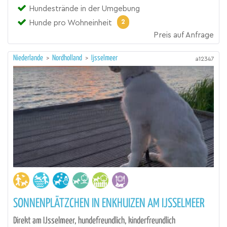
Hundestrände in der Umgebung
2
Hunde pro Wohneinheit
Preis auf Anfrage
Niederlande
>
Nordholland
>
Ijsselmeer
a12347
SONNENPLÄTZCHEN IN ENKHUIZEN AM IJSSELMEER
Direkt am IJsselmeer, hundefreundlich, kinderfreundlich