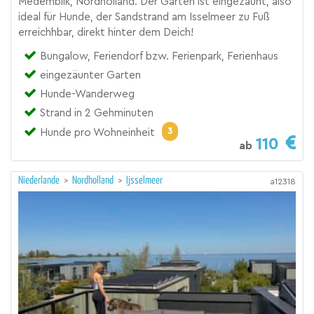
Medemblik, Nordholland. Der Garten ist eingezäunt, also
ideal für Hunde, der Sandstrand am Isselmeer zu Fuß
erreichhbar, direkt hinter dem Deich!
Bungalow, Feriendorf bzw. Ferienpark, Ferienhaus
eingezäunter Garten
Hunde-Wanderweg
Strand in 2 Gehminuten
3
Hunde pro Wohneinheit
110
ab
Niederlande
>
Nordholland
>
Ijsselmeer
a12318