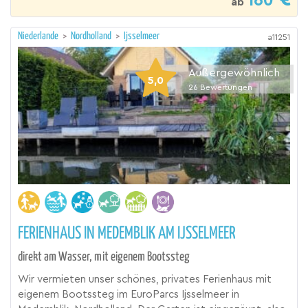
160
ab
Niederlande
>
Nordholland
>
Ijsselmeer
a11251
Außergewöhnlich
5,0
26
Bewertungen
FERIENHAUS IN MEDEMBLIK AM IJSSELMEER
direkt am Wasser, mit eigenem Bootssteg
Wir vermieten unser schönes, privates Ferienhaus mit
eigenem Bootssteg im EuroParcs Ijsselmeer in