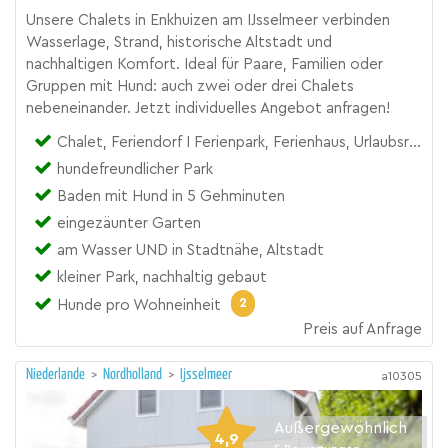
Unsere Chalets in Enkhuizen am IJsselmeer verbinden
Wasserlage, Strand, historische Altstadt und
nachhaltigen Komfort. Ideal für Paare, Familien oder
Gruppen mit Hund: auch zwei oder drei Chalets
nebeneinander. Jetzt individuelles Angebot anfragen!
Chalet, Feriendorf I Ferienpark, Ferienhaus, Urlaubsresort
hundefreundlicher Park
Baden mit Hund in 5 Gehminuten
eingezäunter Garten
am Wasser UND in Stadtnähe, Altstadt
kleiner Park, nachhaltig gebaut
2
Hunde pro Wohneinheit
Preis auf Anfrage
Niederlande
>
Nordholland
>
Ijsselmeer
a10305
Außergewöhnlich
4,9