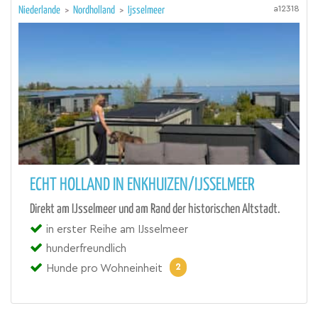
a12318
Niederlande
>
Nordholland
>
Ijsselmeer
ECHT HOLLAND IN ENKHUIZEN/IJSSELMEER
Direkt am IJsselmeer und am Rand der historischen Altstadt.
in erster Reihe am IJsselmeer
hunderfreundlich
2
Hunde pro Wohneinheit