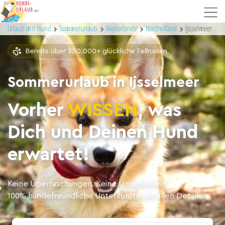
Urlaub mit Hund
Sommerurlaub
Niederlande
Nordholland
Ijsselmeer
Bereits über 350.000+ glückliche Fellnasen
Sommerurlaub in Ijsselmeer
Vorher
WISSEN
, was
Dich und Deinen Hund
erwartet!
Keine Überraschungen. Keine Unsicherheit.
100% hundefreundliche Unterkünfte mit allen Details.