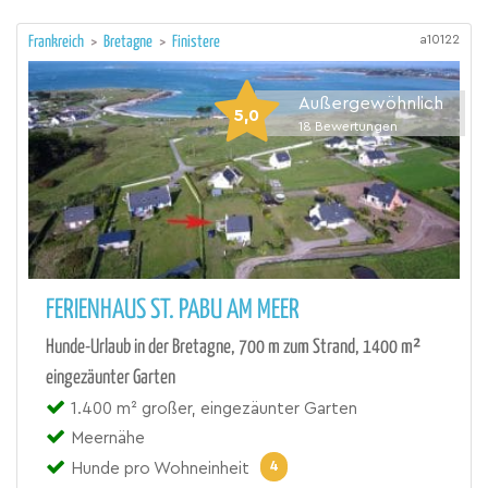
a10122
Frankreich
>
Bretagne
>
Finistere
Außergewöhnlich
5,0
18
Bewertungen
FERIENHAUS ST. PABU AM MEER
Hunde-Urlaub in der Bretagne, 700 m zum Strand, 1400 m²
eingezäunter Garten
1.400 m² großer, eingezäunter Garten
Meernähe
4
Hunde pro Wohneinheit