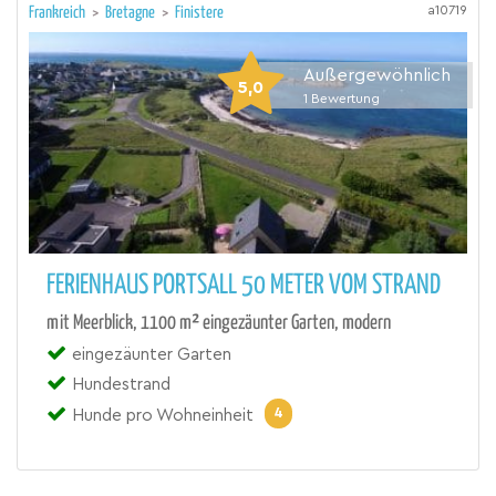
a10719
Frankreich
>
Bretagne
>
Finistere
Außergewöhnlich
5,0
1
Bewertung
FERIENHAUS PORTSALL 50 METER VOM STRAND
mit Meerblick, 1100 m² eingezäunter Garten, modern
eingezäunter Garten
Hundestrand
4
Hunde pro Wohneinheit