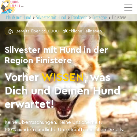
Urlaub mit Hund
Silvester mit Hund
Frankreich
Bretagne
Finistere
Bereits über 350.000+ glückliche Fellnasen
Silvester mit Hund in der
Region Finistere
Vorher
WISSEN
, was
Dich und Deinen Hund
erwartet!
Keine Überraschungen. Keine Unsicherheit.
100% hundefreundliche Unterkünfte mit allen Details.