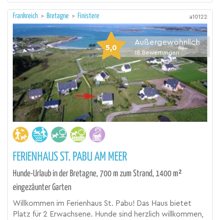
Frankreich
>
Bretagne
>
Finistere
a10122
Außergewöhnlich
5,0
18
Bewertungen
FERIENHAUS ST. PABU AM MEER
Hunde-Urlaub in der Bretagne, 700 m zum Strand, 1400 m²
eingezäunter Garten
Willkommen im Ferienhaus St. Pabu! Das Haus bietet
Platz für 2 Erwachsene. Hunde sind herzlich willkommen,