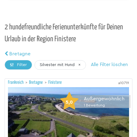
2 hundefreundliche Ferienunterkünfte für Deinen
Urlaub in der Region Finistere
Bretagne
Alle Filter löschen
Silvester mit Hund
×
Filter
Frankreich
>
Bretagne
>
Finistere
a10719
Außergewöhnlich
5,0
1
Bewertung