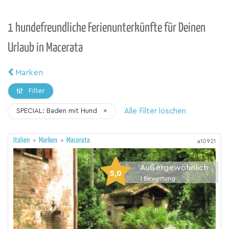
1 hundefreundliche Ferienunterkünfte für Deinen
Urlaub in Macerata
Marken
Filter
Alle Filter löschen
SPECIAL: Baden mit Hund
×
Italien
>
Marken
>
Macerata
a10921
Außergewöhnlich
5,0
1
Bewertung