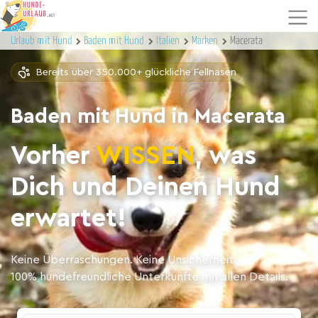
Urlaub mit Hund
Baden mit Hund
Italien
Marken
Macerata
Bereits über 350.000+ glückliche Fellnasen
Baden mit Hund in Macerata
Vorher
WISSEN
, was
Dich und Deinen Hund
erwartet!
Keine Überraschungen. Keine Unsicherheit.
100% hundefreundliche Unterkünfte mit allen Details.